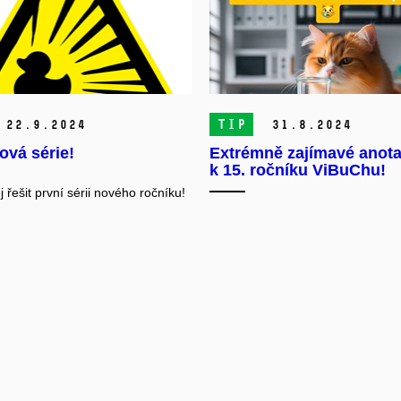
TIP
22.
9.
2024
31.
8.
2024
ová série!
Extrémně zajímavé anot
k 15. ročníku ViBuChu!
j řešit první sérii nového ročníku!