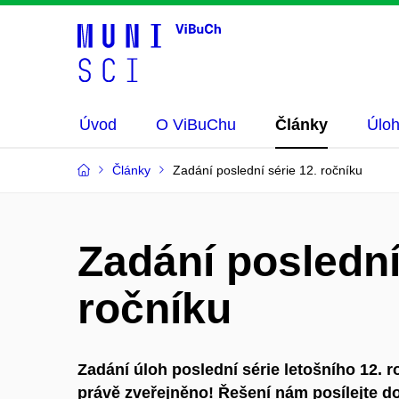
Úvod
O ViBuChu
Články
Úlo
Články
Zadání poslední série 12. ročníku
Zadání poslední
ročníku
Zadání úloh poslední série letošního 12. 
právě zveřejněno! Řešení nám posílejte do