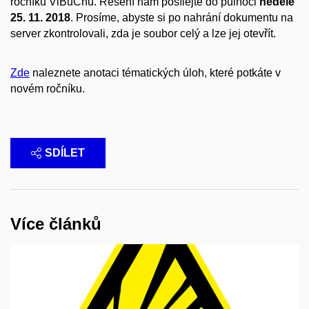
ročníku ViBuChu. Řešení nám posílejte do půlnoci
neděle
25. 11. 2018
. Prosíme, abyste si po nahrání dokumentu na
server zkontrolovali, zda je soubor celý a lze jej otevřít.
Zde
naleznete anotaci tématických úloh, které potkáte v
novém ročníku.
SDÍLET
Více článků