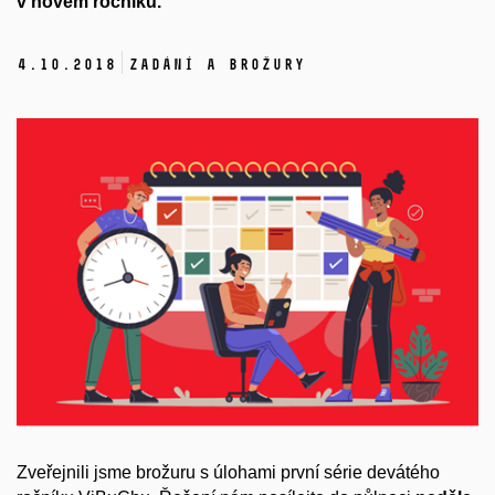
v novém ročníku.
4.
10.
2018
Zadání a brožury
Zveřejnili jsme brožuru s úlohami první série devátého